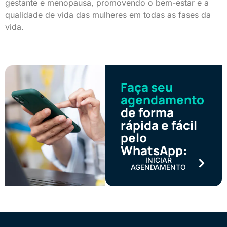
gestante e menopausa, promovendo o bem-estar e a
qualidade de vida das mulheres em todas as fases da
vida.
Faça seu
agendamento
de forma
rápida e fácil
pelo
WhatsApp:
INICIAR
AGENDAMENTO