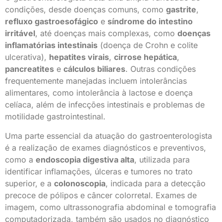
condições, desde doenças comuns, como
gastrite
,
refluxo gastroesofágico
e
síndrome do intestino
irritável
, até doenças mais complexas, como
doenças
inflamatórias intestinais
(doença de Crohn e colite
ulcerativa),
hepatites virais
,
cirrose hepática
,
pancreatites
e
cálculos biliares
. Outras condições
frequentemente manejadas incluem intolerâncias
alimentares, como intolerância à lactose e doença
celíaca, além de infecções intestinais e problemas de
motilidade gastrointestinal.
Uma parte essencial da atuação do gastroenterologista
é a realização de exames diagnósticos e preventivos,
como a
endoscopia digestiva alta
, utilizada para
identificar inflamações, úlceras e tumores no trato
superior, e a
colonoscopia
, indicada para a detecção
precoce de pólipos e câncer colorretal. Exames de
imagem, como ultrassonografia abdominal e tomografia
computadorizada, também são usados no diagnóstico